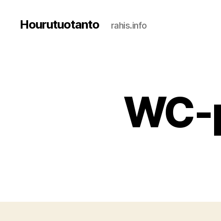
Hourutuotanto
rahis.info
WC-p