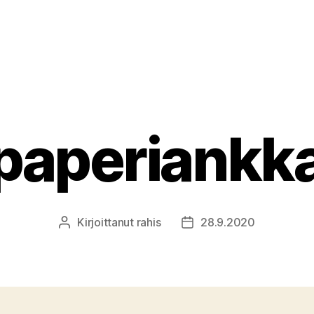
aperiankk
Kirjoittanut
rahis
28.9.2020
Kirjoittaja
Julkaisupäivämäärä