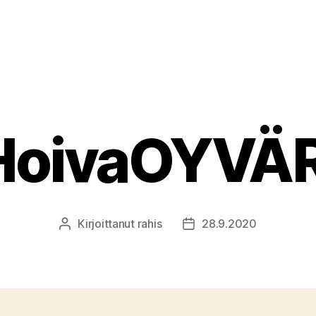
HoivaOYVÄR
Kirjoittanut
rahis
28.9.2020
Kirjoittaja
Julkaisupäivämäärä